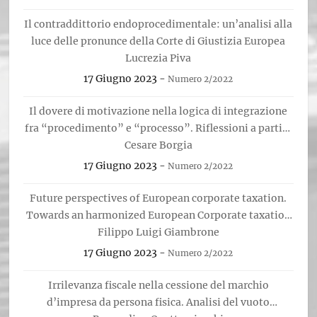
Il contraddittorio endoprocedimentale: un’analisi alla
luce delle pronunce della Corte di Giustizia Europea
Lucrezia Piva
17 Giugno 2023
-
Numero 2/2022
Il dovere di motivazione nella logica di integrazione
fra “procedimento” e “processo”. Riflessioni a partire
da una recente sentenza della Corte EDU
Cesare Borgia
17 Giugno 2023
-
Numero 2/2022
Future perspectives of European corporate taxation.
Towards an harmonized European Corporate taxation
within the Member States
Filippo Luigi Giambrone
17 Giugno 2023
-
Numero 2/2022
Irrilevanza fiscale nella cessione del marchio
d’impresa da persona fisica. Analisi del vuoto