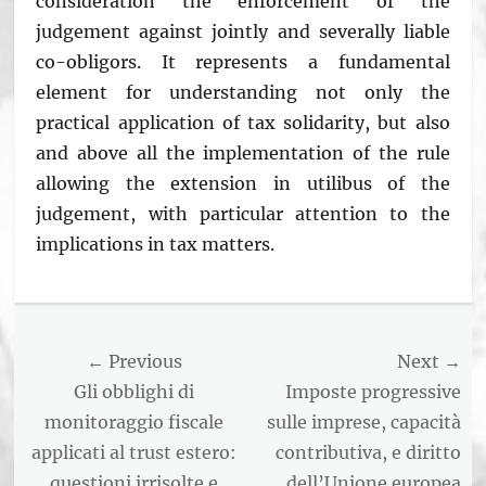
consideration the enforcement of the
judgement against jointly and severally liable
co-obligors. It represents a fundamental
element for understanding not only the
practical application of tax solidarity, but also
and above all the implementation of the rule
allowing the extension in utilibus of the
judgement, with particular attention to the
implications in tax matters.
Categories
Numero
1/2022
Navigazione
← Previous
Next →
articoli
Previous
Next
Gli obblighi di
Imposte progressive
post:
post:
monitoraggio fiscale
sulle imprese, capacità
applicati al trust estero:
contributiva, e diritto
questioni irrisolte e
dell’Unione europea