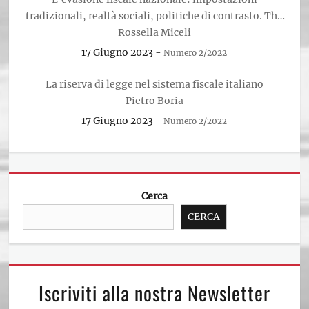
tradizionali, realtà sociali, politiche di contrasto. The
national tax evasion: traditional studies, social
Rossella Miceli
context, law enforcement policies
17 Giugno 2023
-
Numero 2/2022
La riserva di legge nel sistema fiscale italiano
Pietro Boria
17 Giugno 2023
-
Numero 2/2022
Cerca
CERCA
Iscriviti alla nostra Newsletter