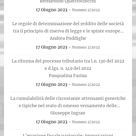
Bernardino Quattrociocchi
normativo
17 Giugno 2023
-
Numero 2/2022
Le regole di determinazione del reddito delle società
tra il principio di riserva di legge e le spinte europee
verso l’armonizzazione delle basi imponibili
Andrea Poddighe
nazionali
17 Giugno 2023
-
Numero 2/2022
La riforma del processo tributario tra l.n. 130 del 2022
e d.lgs. n. 149 del 2022
Pasqualina Farina
17 Giugno 2023
-
Numero 2/2022
La cumulabilità delle circostanze attenuanti generiche
e tipiche nel reato di omesso versamento delle
ritenute IRPEF e dell’IVA. The cumulation of generic
Giuseppe Ingrao
and typical extenuating cicrumstances in the crime of
17 Giugno 2023
-
Numero 2/2022
omitted payment of withholding IRPEF and VAT
L’evasione fiscale nazionale: impostazioni