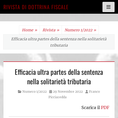
RIVISTA DI DOTTRINA FISCALE
Skip
Home
»
Rivista
»
Numero 1/2022
»
to
Efficacia ultra partes della sentenza nella solitarietà
content
tributaria
Efficacia ultra partes della sentenza
nella solitarietà tributaria
Category
Posted
Author
Numero 1/2022
29 Novembre 2022
Franco
on
Picciaredda
Scarica il
PDF